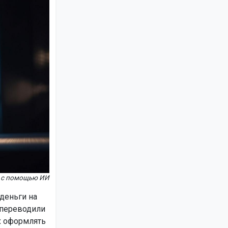
но с помощью ИИ
деньги на
 переводили
х оформлять