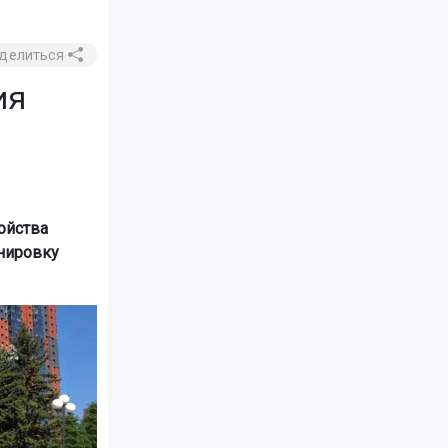
делиться
ия
ойства
нировку