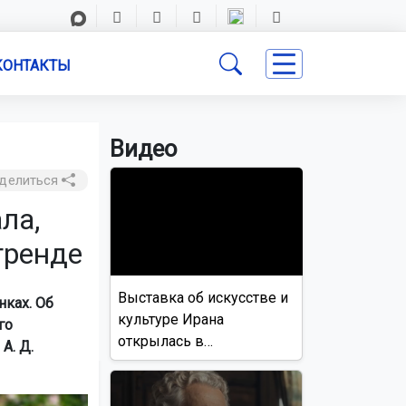
КОНТАКТЫ
Видео
делиться
ла,
тренде
Выставка об искусстве и
нках. Об
культуре Ирана
го
открылась в
А. Д.
Новосибирске