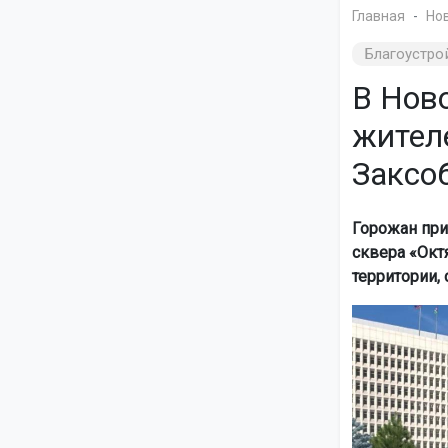
Главная
Но
Благоустро
В Нов
жител
Заксо
Горожан при
сквера «Окт
территории, 