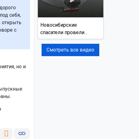
 дорого
под себя,
ы открыть
Новосибирские
оворе с
спасатели провели
учения на реке Обь
Смотреть все видео
ятия, но и
выпускные
раны.
в