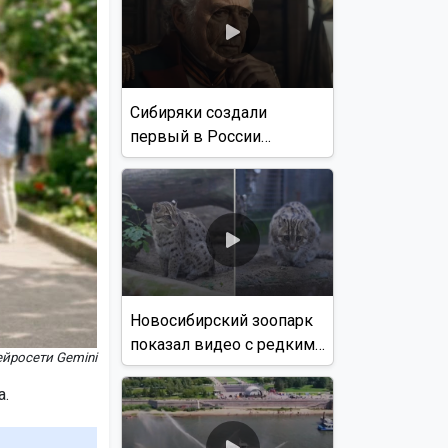
Сибиряки создали
первый в России
документальный фильм
с использованием ИИ
Новосибирский зоопарк
показал видео с редким
йросети Gemini
виверровым котом
а.