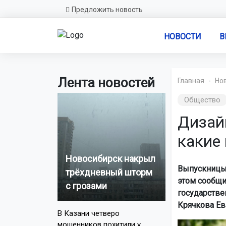
Предложить новость
НОВОСТИ
В
Лента новостей
Главная
Но
Общество
Дизай
какие 
Новосибирск накрыл
Выпускницы 
трёхдневный шторм
этом сообщи
с грозами
государствен
Крячкова Ев
В Казани четверо
мошенников похитили у