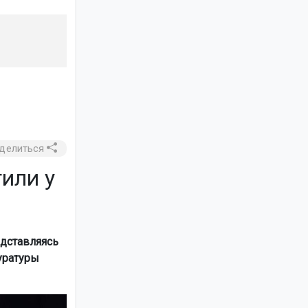
делиться
или у
дставляясь
уратуры