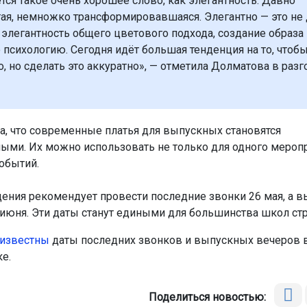
тся такое очень хорошее слово, как элегантность. Давно
ая, немножко трансформировавшаяся. Элегантно — это не
 элегантность общего цветового подхода, создание образа 
 психологию. Сегодня идёт большая тенденция на то, чтоб
о, но сделать это аккуратно», — отметила Долматова в разг
а, что современные платья для выпускных становятся
ыми. Их можно использовать не только для одного меропри
событий.
ния рекомендует провести последние звонки 26 мая, а 
 июня. Эти даты станут едиными для большинства школ ст
 известны
даты последних звонков и выпускных вечеров 
е.
Поделиться новостью: