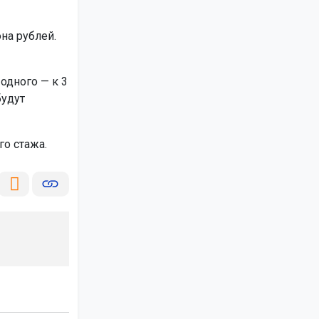
на рублей.
одного — к 3
будут
о стажа.