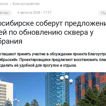
вости
Благоустройство
йство
6 августа 2026 - 17:37
По
осибирске соберут предложен
ей по обновлению сквера у
брания
глашают принять участие в обсуждении проекта благоустр
ябрьский». Проектировщики предлагают восстановить пла
сделать её удобной для прогулок и отдыха.