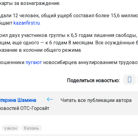
карты за вознаграждение.
адали 12 человек, общий ущерб составил более 15,6 миллио
бщает
kazanfirst.ru.
рил двух участников группы к 6,5 годам лишения свободы, 
яцам, ещё одного — к 6 годам 8 месяцам. Все осуждённые 
казание в колонии общего режима.
мошенники
пугают
новосибирцев аннулированием трудовог
Поделиться новостью:
атерина Шамина
Читать все публикации автора
новостей
ОТС-Горсайт
закон
Казань