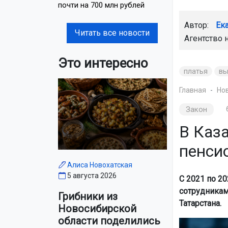
почти на 700 млн рублей
Автор:
Ек
Читать все новости
Агентство 
Это интересно
платья
вы
Главная
Но
Закон
В Каз
пенси
Алиса Новохатская
5 августа 2026
С 2021 по 2
сотрудникам
Грибники из
Татарстана.
Новосибирской
области поделились