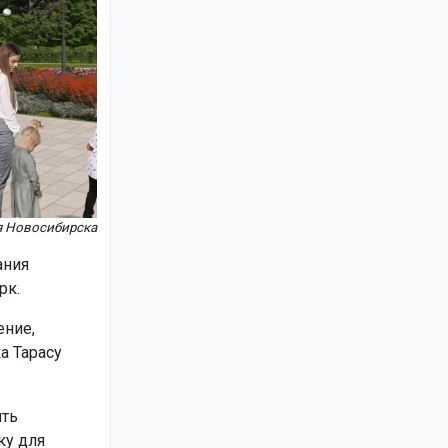
я Новосибирска
ания
рк.
ение,
а Тарасу
ить
ку для