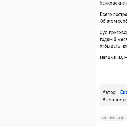
банковские 
Всего постр
Об этом соо
Суд пригово
годам 8 мес
отбывать на
Напомним, 
Автор:
Ек
Агентство 
мошенники