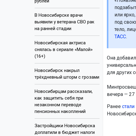
«Появляе
рублей
подзабыт
или ярко,
В Новосибирске врачи
выявили у ветерана СВО рак
под свою
на ранней стадии
тело, лиц
ТАСС
.
Новосибирская актриса
снялась в сериале «Малой»
(16+)
Она добавил
универсальн
Новосибирск накрыл
для других 
трёхдневный шторм с грозами
Минпросвеще
Новосибирцам рассказали,
вечера — 27
как защитить себя при
незаконном переводе
Ранее
стали
пенсионных накоплений
Новосибирск
Застройщики Новосибирска
доплатили в бюджет налоги