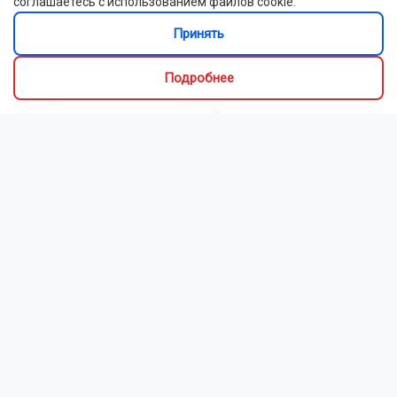
соглашаетесь с использованием файлов cookie.
Главная
Новости
ДТП
Принять
ДТП
6 августа 2026 - 08:55
Подробнее
Подростки на машине
протаранили жилой дом в
Новосибирске и скрылись
ДТП произошло в ночь на 6 августа в Ленинском
районе. После аварии водитель и пассажир,
предположительно несовершеннолетние, сбежали с
места происшествия.