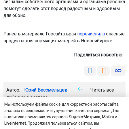
сигналам собственного организма и организма ребёнка
помогут сделать этот период радостным и здоровым
для обоих.
Ранее в материале Горсайта врач
перечислила
опасные
продукты для кормящих матерей в Новосибирске.
Поделиться новостью:
Автор:
Юрий Бессмельцев
Читать все
публикации автора
ОТС-Горсайт
Горсайт
Мы используем файлы cookie для корректной работы сайта,
анализа посещаемости и улучшения качества сервиса. Для
аналитики применяются сервисы
Яндекс.Метрика
,
Mail.ru
и
мать дети
Новосибирск
LiveInternet
. Продолжая пользоваться сайтом, вы