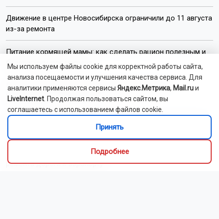
Движение в центре Новосибирска ограничили до 11 августа
из-за ремонта
Питание кормящей мамы: как сделать рацион полезным и
безопасным для малыша
Мы используем файлы cookie для корректной работы сайта,
анализа посещаемости и улучшения качества сервиса. Для
Подростки на машине протаранили жилой дом в
аналитики применяются сервисы
Яндекс.Метрика
,
Mail.ru
и
Новосибирске и скрылись
LiveInternet
. Продолжая пользоваться сайтом, вы
соглашаетесь с использованием файлов cookie.
В Новосибирске 167 домов отключат от электричества 10
Принять
августа
Подробнее
Новосибирцев предупредили о возможных пробках из-за
ремонта дороги к аэропорту
В России до 2027 года разрешили ввоз и продажу бензина
Евро-2, 3 и 4