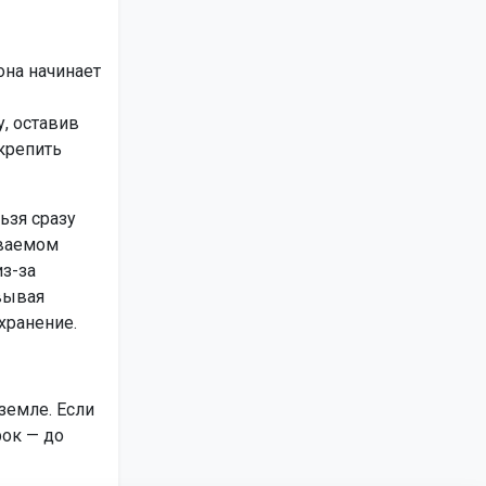
она начинает
, оставив
крепить
ьзя сразу
иваемом
из-за
вывая
хранение.
земле. Если
рок — до