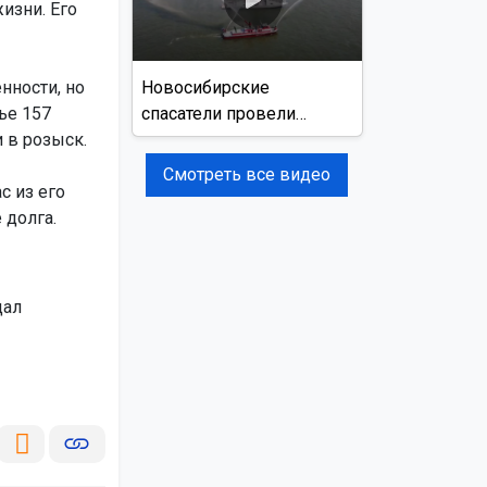
изни. Его
нности, но
Новосибирские
ье 157
спасатели провели
 в розыск.
учения на реке Обь
Смотреть все видео
с из его
 долга.
дал