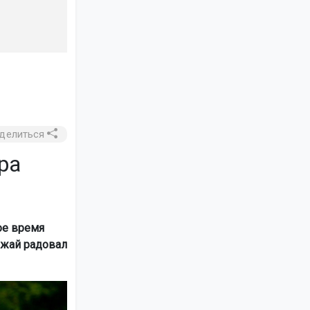
делиться
ра
ое время
ожай радовал