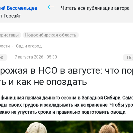
ий Бессмельцев
Читать все публикации автора
йт
Горсайт
приставы
Новосибирская область
вости
Сад и огород
од
7 августа 2026 - 05:30
По
рожая в НСО в августе: что по
ь и как не опоздать
о финишная прямая дачного сезона в Западной Сибири. Сам
оды своих трудов и закладывать их на хранение. Чтобы ур
ажно не упустить сроки и правильно подготовить овощи.