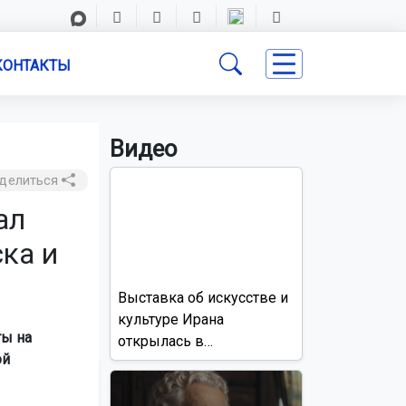
КОНТАКТЫ
Видео
делиться
ал
ка и
Выставка об искусстве и
культуре Ирана
ты на
открылась в
ой
Новосибирске