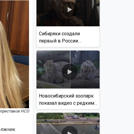
Сибиряки создали
первый в России
документальный фильм
с использованием ИИ
Новосибирский зоопарк
показал видео с редким
виверровым котом
 приставов НСО
олжник