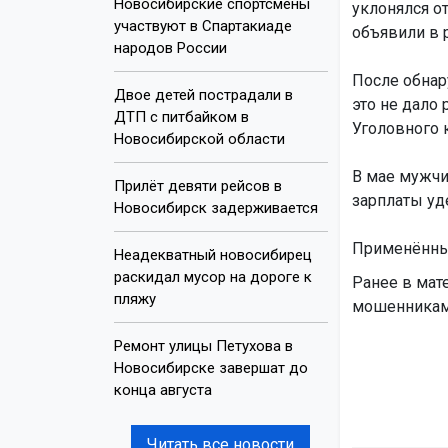
Новосибирские спортсмены
уклонялся от
участвуют в Спартакиаде
объявили в 
народов России
После обнар
Двое детей пострадали в
это не дало 
ДТП с питбайком в
Уголовного 
Новосибирской области
В мае мужчин
Прилёт девяти рейсов в
зарплаты уд
Новосибирск задерживается
Применённые
Неадекватный новосибирец
раскидал мусор на дороге к
Ранее в мат
пляжу
мошенникам 
Ремонт улицы Петухова в
Новосибирске завершат до
конца августа
Читать все новости