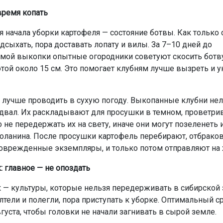
время копать
я начала уборки картофеля — состояние ботвы. Как только 
дсыхать, пора доставать лопату и вилы. За 7–10 дней до
мой выкопки опытные огородники советуют скосить ботву
той около 15 см. Это помогает клубням лучше вызреть и у
 лучше проводить в сухую погоду. Выкопанные клубни нел
одвал. Их раскладывают для просушки в темном, проветр
 не передержать их на свету, иначе они могут позеленеть 
оланина. После просушки картофель перебирают, отбрако
оврежденные экземпляры, и только потом отправляют на 
: главное — не опоздать
к — культуры, которые нельзя передерживать в сибирской 
тели и полегли, пора приступать к уборке. Оптимальный с
густа, чтобы головки не начали загнивать в сырой земле.