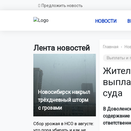
Предложить новость
НОВОСТИ
В
Лента новостей
Главная
Но
Выплаты и 
Жител
выпла
суда
Новосибирск накрыл
трёхдневный шторм
с грозами
В Доволенск
содержание 
ответственно
Сбор урожая в НСО в августе:
что пора убирать и как не