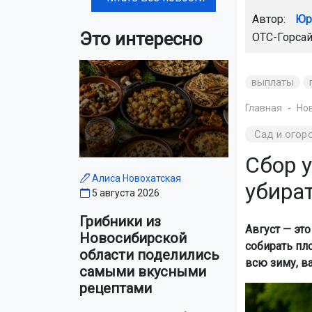
Автор:
Юр
Это интересно
ОТС-Горса
выплаты
Главная
Но
Сад и огор
Сбор у
Алиса Новохатская
убират
5 августа 2026
Грибники из
Август — эт
Новосибирской
собирать пл
области поделились
всю зиму, в
самыми вкусными
рецептами