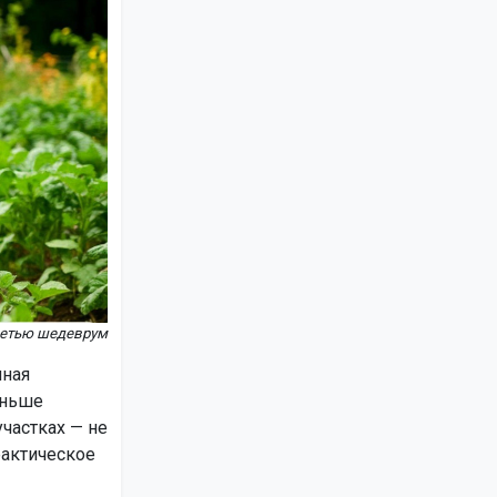
сетью шедеврум
чная
аньше
частках — не
фактическое