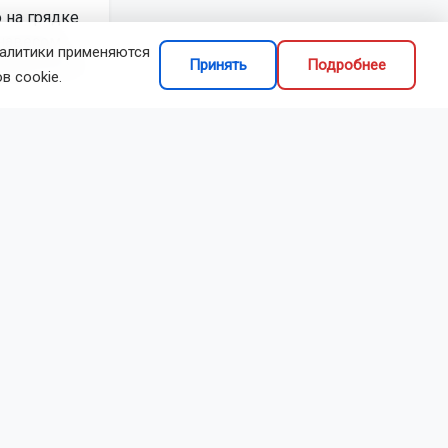
 на грядке
навесом.
налитики применяются
будут долго
Принять
Подробнее
в cookie.
рохладных
остро: конец
звиваются
в, а
ак как риск
даляя нижние
для