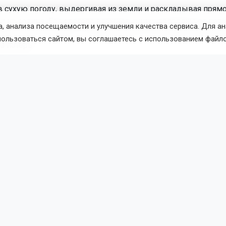
в сухую погоду, выдергивая из земли и раскладывая прямо
и на солнце. Если погода влажная, сушку продолжают под 
, анализа посещаемости и улучшения качества сервиса. Для а
ушенные луковицы с сухой шейкой и плотными чешуями 
пользоваться сайтом, вы соглашаетесь с использованием файло
з потерь.
саем урожай от фитофторы
емя максимальной активности фитофторы, особенно при п
нах. Для Новосибирской области эта угроза стоит особенно 
лета влажный, поэтому болезни, в частности фитофтора, ра
о. Агрономы советуют не ждать полного созревания томато
ые плоды для дозаривания.
и урожай, важно принять следующие меры:
м грунте лучше снять все крупные и даже зелёные плоды, т
чень высок;
х необходимо обеспечить хорошую циркуляцию воздуха, у
ервой зреющей кисти (рекомендуется держать открытыми 