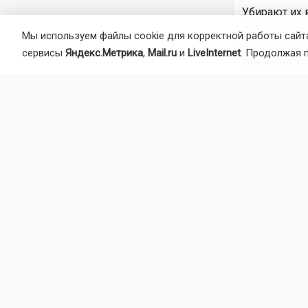
Убирают их 
для просушк
Мы используем файлы cookie для корректной работы сайта
Хорошо прос
сервисы
Яндекс.Метрика
,
Mail.ru
и
LiveInternet
. Продолжая 
храниться бе
Томаты: спа
Август — вр
ночах и тума
сибирского 
стремительн
снимать бур
Чтобы спаст
— в открыто
заражения о
— в теплица
листья до п