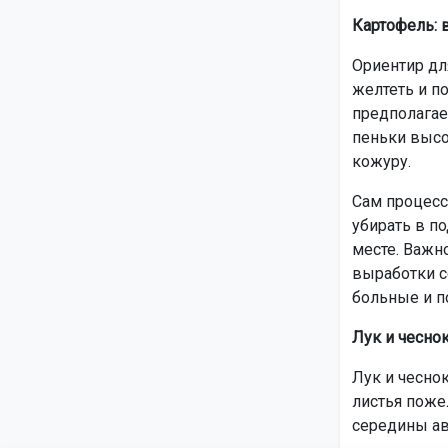
Картофель: 
Ориентир дл
желтеть и по
предполагае
пеньки высо
кожуру.
Сам процесс
убирать в п
месте. Важно
выработки с
больные и п
Лук и чеснок
Лук и чесно
листья пожел
середины ав