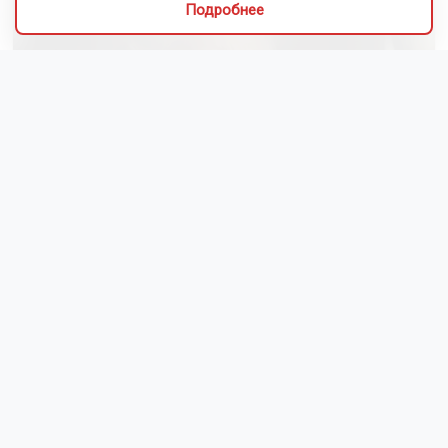
Подробнее
Сибиряки создали первый в России документальный
фильм с использованием ИИ