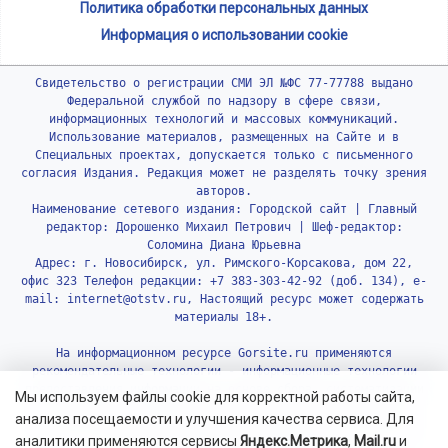
Политика обработки персональных данных
Информация о использовании cookie
Свидетельство о регистрации СМИ ЭЛ №ФС 77-77788 выдано
Федеральной службой по надзору в сфере связи,
информационных технологий и массовых коммуникаций.
Использование материалов, размещенных на Сайте и в
Специальных проектах, допускается только с письменного
согласия Издания. Редакция может не разделять точку зрения
авторов.
Наименование сетевого издания: Городской сайт | Главный
редактор: Дорошенко Михаил Петрович | Шеф-редактор:
Соломина Диана Юрьевна
Адрес: г. Новосибирск, ул. Римского-Корсакова, дом 22,
офис 323 Телефон редакции: +7 383-303-42-92 (доб. 134), e-
mail: internet@otstv.ru, Настоящий ресурс может содержать
материалы 18+.
На информационном ресурсе Gorsite.ru применяются
рекомендательные технологии - информационные технологии
предоставления информации на основе сбора, систематизации
Мы используем файлы cookie для корректной работы сайта,
и анализа сведений, относящихся к предпочтениям
анализа посещаемости и улучшения качества сервиса. Для
пользователей сети «Интернет», находящихся на территории
аналитики применяются сервисы
Яндекс.Метрика
,
Mail.ru
и
Российской Федерации.
Подробнее.