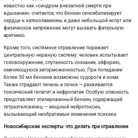
1. Немедленно выплюнуть остатки бензина.
2. Тщательно прополоскать рот водой.
3. Выпить 100–200 мл чистой воды, чтобы разбавить
содержимое желудка.
Далее следует внимательно наблюдать за состоянием
человека. При появлении кашля, одышки, жжения в
груди, рвоты или потери сознания — немедленно
вызывать скорую помощь.
В таких случаях врачи проводят зондовое промывание
желудка, оксигенотерапию и назначают
поддерживающую терапию. В тяжёлых случаях может
потребоваться гемосорбция или плазмаферез.
Эксперты предупреждают — единственным
безопасным способом перекачки топлива является
использование специальных ручных или
автоматических насосов, помп-сифонов, которые