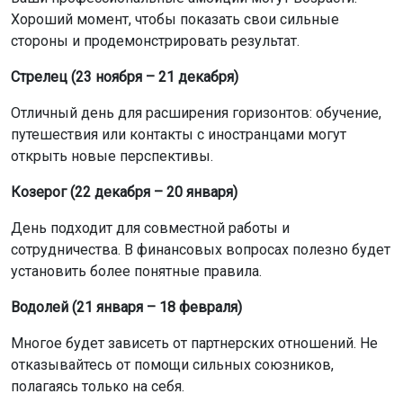
Автор:
Оксана Чешенок
Читать все
публикации автора
ОТС-Горсайт Горсайт
гороскоп
развлечения
Россия
Главная
Новости
Авто
Авто
9 августа 2026 - 05:30
Перекачка бензина ртом: врачи
НСО предупредили об опасности
«дедовского» метода
Новосибирские врачи и токсикологи предупреждают:
опасная привычка «засасывания» топлива несёт