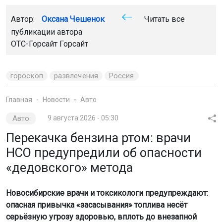
правильно действовать в экстренной ситуации.
П
очему засасывать бензин ртом категорически
запрещено
Даже в правилах по охране труда при хранении и
транспортировании нефтепродуктов прямо указан
запрет: нельзя засасывать нефтепродукты через трубки
и шланги ртом, а также продувать топливопровод.
Бензин — это сложная смесь лёгких углеводородов с
низкой вязкостью и высокой летучестью. При попытке
затянуть его ртом невозможно контролировать
процесс: жидкость попадает в рот намного быстрее,
чем ожидаешь.
Как пояснил доктор медицинских наук, врач-кардиолог
Алексей Никитин, бензин вызывает сильный
химический ожог слизистой рта, но главная опасность
— это попадание жидкости или её паров в дыхательные
пути. Даже несколько капель в лёгких могут привести к