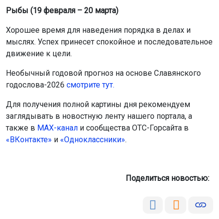
серьёзную угрозу здоровью, вплоть до внезапной
остановки сердца и летального исхода.
фото сгенерировано нейросетью шедеврум
Многие сибирские автомобилисты старой закалки
помнят «дедовский» способ перелить бензин из
канистры в бак — затянуть топливо в шланг ртом, чтобы
создать вакуум. Новосибирские эксперты рассказали,
какие риски таит в себе контакт с бензином и как