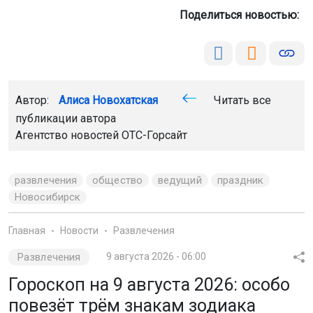
День подходит для проявления заботы о близких через
поступки. В делах поможет ясная формулировка
ценности вашего труда.
Телец (21 апреля – 21 мая)
Хорошее время, чтобы привести в порядок домашнее
пространство и обсудить семейные финансовые планы
без излишней драматизации.
Близнецы (21 мая – 21 июня)
Будьте внимательны к информации: один звонок или
сообщение могут неожиданно повлиять на ваши планы.
Переговоры и обучение будут удачны.
Рак (22 июня – 22 июля)
Важно сохранять эмоциональное равновесие и не
позволять старым переживаниям взять верх. Прогулки