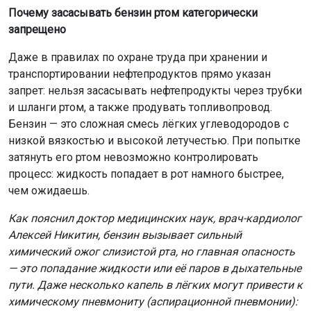
немедленной дефибрилляции приводит к внезапной
смерти. В медицинской практике это состояние
известно как «синдром внезапной смерти при
вдыхании»: считается, что бензин сенсибилизирует
сердце к катехоламинам, и даже небольшой испуг или
физическое напряжение могут вызвать фатальную
аритмию.
Кроме того, системное отравление поражает
центральную нервную систему: человек испытывает
головокружение, спутанность сознания, эйфорию,
сменяющуюся заторможенностью. При попадании
более 50 мл бензина возможны судороги и кома.
Также страдают печень и почки — развивается
токсический гепатит и нефропатия. Особую опасность
представляет этилированный бензин, содержащий
тетраэтилсвинец — мощный нейротоксин,
вызывающий необратимые изменения психики.
Новосибирские эксперты: что делать при отравлении