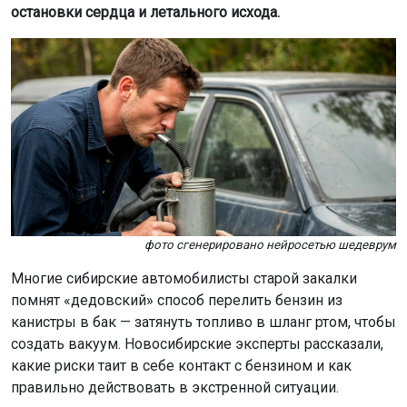
химическому пневмониту (аспирационной пневмонии):
углеводороды разрушают защитную оболочку лёгких
(сурфактант), вызывают отёк бронхов и повреждение
лёгочной ткани.
Симптомы могут проявиться в течение нескольких
часов: мучительный кашель, одышка, посинение губ
(цианоз), повышение температуры. В тяжёлых случаях
развивается острый респираторный дистресс-синдром,
требующий подключения к аппарату ИВЛ.
Почему у засосавшего бензин может отказать сердце
Помимо поражения лёгких, углеводороды бензина
оказывают кардиотоксическое действие, единодушно
заверяют новосибирское кардиологи. По их
экспертным наблюдениям, пары бензина могут
провоцировать нарушения сердечного ритма — вплоть
до фибрилляции желудочков, которая без