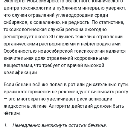
исключают любой контакт человека с бензином. Их
стоимость несопоставима с риском для жизни.
Ранее
мы писали
о запрете продажи топлива детям
младше 18 лет на территории Новосибирской области.
Ещё больше интересной и оперативной информации —
в новостной ленте нашего портала, а также в
МАХ-
канале
и сообществах ОТС-Горсайт в соцсетях
«ВКонтакте»
и «
Одноклассники»
.
Поделиться новостью:
Автор:
Оксана Чешенок
Читать все
публикации автора