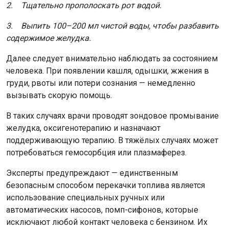
ОТС-Горсайт Горсайт
бензин
общество
Новосибирск
Главная
Новости
Здоровье
Здоровье
8 августа 2026 - 22:30
Сибирякам рассказали, как
оформить больничный без
заболевания
Такая возможность предусмотрена законом для
ситуаций, когда требуется уход за заболевшим
ребёнком или другим членом семьи. Эксперты региона
напомнили о правилах оформления и оплаты таких
больничных, а также о недавних изменениях в
законодательстве.