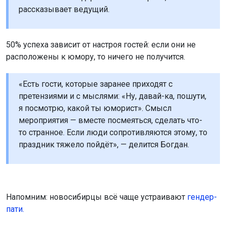
повезёт трём знакам зодиака
Второе воскресенье августа — важный день, так как
Меркурий переходит в знак Льва. Этот транзит придаст
уверенности, вдохновит на смелые идеи и поможет
открыто говорить о своих желаниях.
фото сгенерировано нейросетью шедеврум
Овен (21 марта – 20 апреля)