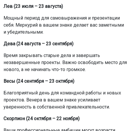
полагаясь только на себя.
Рыбы (19 февраля – 20 марта)
Хорошее время для наведения порядка в делах и
мыслях. Успех принесет спокойное и последовательное
движение к цели.
Необычный годовой прогноз на основе Славянского
годослова-2026
смотрите тут.
Для получения полной картины дня рекомендуем
заглядывать в новостную ленту нашего портала, а
также в
МАХ-канал
и сообщества ОТС-Горсайта в
«ВКонтакте»
и
«Одноклассники»
.
Поделиться новостью: