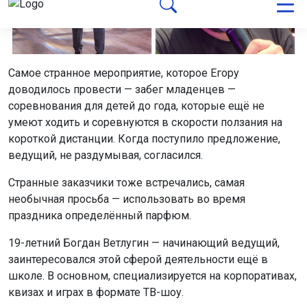
Самое сложное в профессии по мнению молодого
человека – общение с гостями в первые двадцать
минут. Нужно узнать людей и понять их ход мыслей,
составить их психологический портрет, чтобы
предугадать, какие шутки они точно оценят. Ещё одна
сложность — умение перестроить программу на ходу.
«Один раз на моё мероприятие не приехал
диджей, и мы не взяли телевизор. Это была
пионерская игра: мне повезло, я смог
выкрутился, потому что отсутствие современной
техники подходило под атмосферу СССР. Я
импровизировал как мог, это было очень сложно.
На празднике была девушка — настоящий пионер.