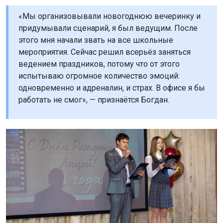
Я дал ей слово, и она сама провела интерактив. Я
был очень благодарен этой пионерке», —
рассказывает ведущий.
50% успеха зависит от настроя гостей: если они не
расположены к юмору, то ничего не получится.
«Есть гости, которые заранее приходят с
претензиями и с мыслями: «Ну, давай-ка, пошути,
я посмотрю, какой ты юморист». Смысл
мероприятия — вместе посмеяться, сделать что-
то странное. Если люди сопротивляются этому, то
праздник тяжело пойдёт», — делится Богдан.
Напомним: новосибирцы всё чаще устраивают
гендер-
пати.