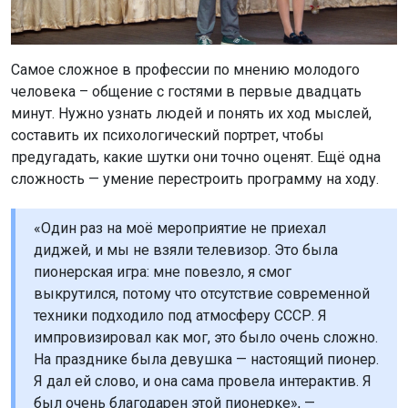
Поделиться новостью:
Автор:
Алиса Новохатская
Читать все
публикации автора
Агентство новостей
ОТС-Горсайт
развлечения
общество
ведущий
праздник
Новосибирск
Главная
Новости
Развлечения
Развлечения
9 августа 2026 - 06:00
Гороскоп на 9 августа 2026: особо