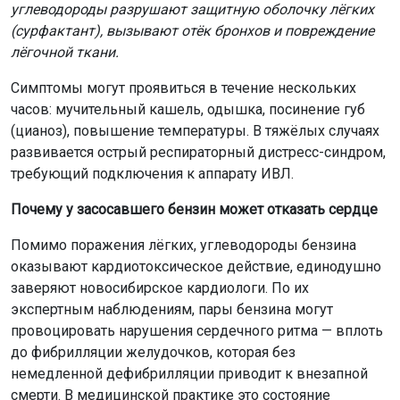
Эксперты Новосибирского областного клинического
центра токсикологии в публичном интервью уверяют,
что случаи отравлений углеводородами среди
сибиряков, к сожалению, не редкость. По статистике,
токсикологическая служба региона ежегодно
регистрирует около 30 случаев тяжёлых отравлений
органическими растворителями и нефтепродуктами.
Особенностью новосибирской токсикологии является
значительная доля отравлений коррозивными
веществами, что требует от врачей высокой
квалификации.
Если бензин всё же попал в рот или дыхательные пути,
врачи категорически не рекомендуют вызывать рвоту
— это многократно увеличивает риск аспирации
жидкости в лёгкие. Алгоритм действий должен быть
чётким.