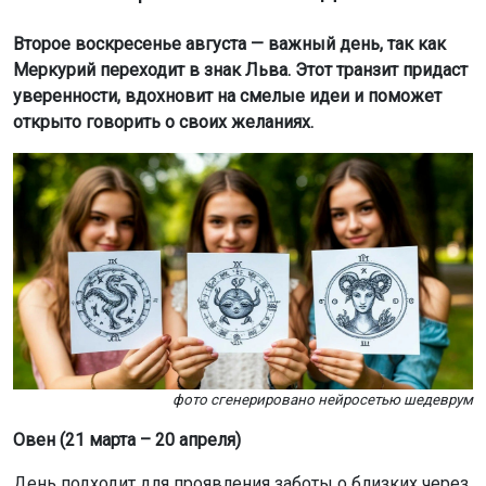
на природе помогут успокоиться.
Лев (23 июля – 23 августа)
Мощный период для самовыражения и презентации
себя. Меркурий в вашем знаке делает вас заметными
и убедительными.
Дева (24 августа – 23 сентября)
Время закрывать старые дела и завершать
незавершенные проекты. Важно освободить место для
нового, а не начинать что-то громкое.
Весы (24 сентября – 23 октября)
Благоприятный день для командной работы и новых
проектов. Венера в вашем знаке усиливает
уверенность в собственной привлекательности.
Скорпион (24 октября – 22 ноября)