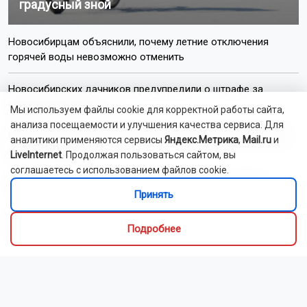
градусный зной
Новосибирцам объяснили, почему летние отключения
горячей воды невозможно отменить
Новосибирских дачников предупредили о штрафе за
содержание кур и коз
Мы используем файлы cookie для корректной работы сайта,
анализа посещаемости и улучшения качества сервиса. Для
В небе над Новосибирской областью пролетит метеорный
аналитики применяются сервисы
Яндекс.Метрика
,
Mail.ru
и
поток Персеиды
LiveInternet
. Продолжая пользоваться сайтом, вы
соглашаетесь с использованием файлов cookie.
В Новосибирском зоопарке у выдр родилась двойня
Принять
Сотрудники новосибирского МЧС ликвидировали 14
Подробнее
пожаров за сутки
В 2027 году у новосибирцев будет семь коротких рабочих
недель